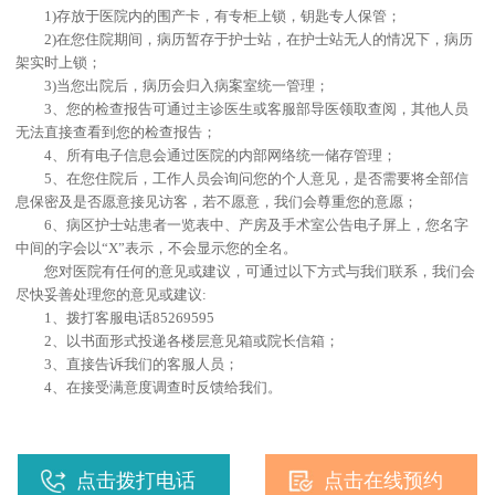
1)存放于医院内的围产卡，有专柜上锁，钥匙专人保管；
2)在您住院期间，病历暂存于护士站，在护士站无人的情况下，病历
架实时上锁；
3)当您出院后，病历会归入病案室统一管理；
3、您的检查报告可通过主诊医生或客服部导医领取查阅，其他人员
无法直接查看到您的检查报告；
4、所有电子信息会通过医院的内部网络统一储存管理；
5、在您住院后，工作人员会询问您的个人意见，是否需要将全部信
息保密及是否愿意接见访客，若不愿意，我们会尊重您的意愿；
6、病区护士站患者一览表中、产房及手术室公告电子屏上，您名字
中间的字会以“X”表示，不会显示您的全名。
您对医院有任何的意见或建议，可通过以下方式与我们联系，我们会
尽快妥善处理您的意见或建议:
1、拨打客服电话85269595
2、以书面形式投递各楼层意见箱或院长信箱；
3、直接告诉我们的客服人员；
4、在接受满意度调查时反馈给我们。
点击拨打电话
点击在线预约