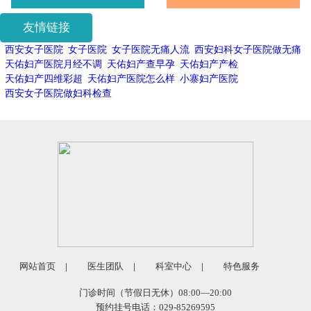
友情链接
西安女子医院
女子医院
女子医院无痛人流
西安妇科女子医院做无痛
天佑妇产医院月经不调
天佑妇产查早孕
天佑妇产产检
天佑妇产四维彩超
天佑妇产医院怎么样
小寨妇产医院
西安女子医院做妇科检查
网站首页
|
医生团队
|
科室中心
|
特色服务
门诊时间（节假日无休）08:00—20:00
西安雁塔天佑妇产医院预约平台
X
预约挂号电话：029-85269595