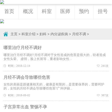
首页
概况
科室
医师
预约
挂号
主页
>
科室介绍
>
妇科
>
内分泌疾病
>
月经不调
>
哪里治疗月经不调好
哪里治疗月经不调好?月经不调对于女性造成的危害是很大的，轻者造成
女性头晕、 虚弱，脸上长斑等，重者影响女性...
时间：2018-12-14
241次
月经不调会导致哪些危害
女性的美丽是跟健康相关的，健康是有限的，是需要保养的，需要呵护
的，女性的月经不调会导致哪些危害?广州伊丽...
时间：2018-09-02
387次
子宫异常出血 警惕不孕