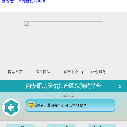
西安女子医院做妇科检查
网站首页
|
医生团队
|
科室中心
|
特色服务
门诊时间（节假日无休）08:00—20:00
西安雁塔天佑妇产医院预约平台
X
预约挂号电话：029-85269595
地址：西安市雁塔区兴善寺东街77号
08:13:12
广告审核资质编号：市医广[2021]第112号
您好，请问有什么可以帮到您？
备案号：陕ICP备15008870号-1