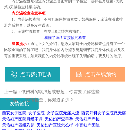
内分泌检查是检查内分泌是否正常的一个检查，选择在月经第2天或
第3天做检查结果准确。
内分泌检查注意事项
1、内分泌检查前，不可乱服用性激素类，如果服用，应该在激素排
泄之后检查，以免发生误诊。
2、应该空腹检查，在早上9点钟左右抽血。
看懂了吗？直接预约检查
温馨提示
：通过上文的介绍，想必大家对于内分泌检查也是有了一个
比较全面的了解了吧，我们身体的内分泌系统是调节我们身体代谢以及发
育的重要系统，如果我们的内分泌系统出现了失调的话，要及时的治疗。
点击拨打电话
点击在线预约
上一篇：
做妇科/孕期B超或彩超，你需要了解这些
下一篇：
阴道镜检查，你知道多少？
友情链接
西安女子医院
女子医院
女子医院无痛人流
西安妇科女子医院做无痛
天佑妇产医院月经不调
天佑妇产查早孕
天佑妇产产检
天佑妇产四维彩超
天佑妇产医院怎么样
小寨妇产医院