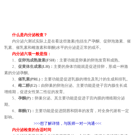
什么是内分泌检查？
内分泌六测试实际上是在看这些激素(包括生产孕酮、促卵泡激素、催
乳素、催乳素和雌激素和睾酮)水平的分泌是正常的或不。
内分泌六项一般是指：
1、
促卵泡成熟激素(FSH
)：主要功能是卵巢的卵泡发育和成熟。
2、
促黄体生成素(LH)：
主要的身体功能就是促进排卵，形成一种激
素的分泌孕酮。
3、
催乳素(PRL)：
主要功能是促进乳腺的增生及乳汁的生成和排乳。
4、
雌二醇(E2)：
由卵巢的卵泡分泌。主要功能是使子宫内腺生长成
增殖期，促进女性第二性征的发育。
5、
孕酮(P)：
卵巢分泌。其主要功能是促进子宫内膜的增殖期分泌
期。
6、
睾酮(T)：
主要功能是促进阴唇和阴阜的发育，对全身代谢有一定
影响。
>>>想了解详情，与医师一对一沟通<<<
内分泌检查的合适时间