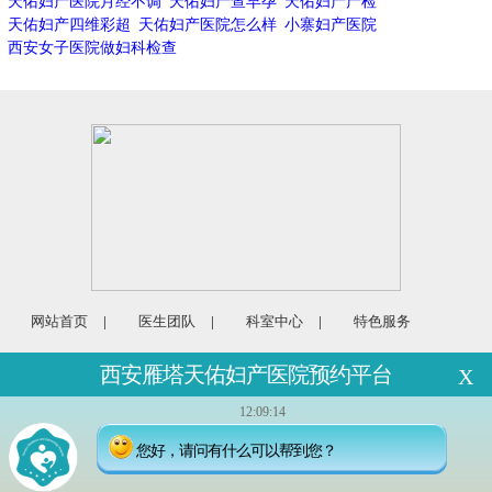
天佑妇产医院月经不调
天佑妇产查早孕
天佑妇产产检
天佑妇产四维彩超
天佑妇产医院怎么样
小寨妇产医院
西安女子医院做妇科检查
网站首页
|
医生团队
|
科室中心
|
特色服务
门诊时间（节假日无休）08:00—20:00
西安雁塔天佑妇产医院预约平台
X
预约挂号电话：029-85269595
地址：西安市雁塔区兴善寺东街77号
12:09:14
广告审核资质编号：市医广[2021]第112号
您好，请问有什么可以帮到您？
备案号：陕ICP备15008870号-1