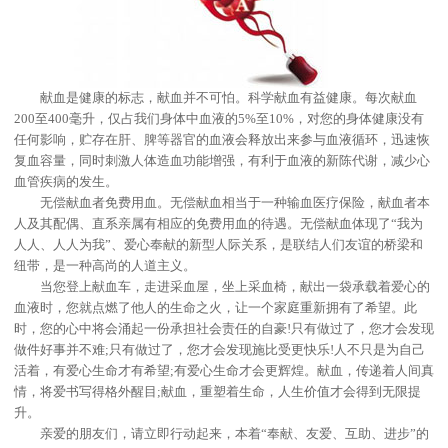
献血是健康的标志，献血并不可怕。科学献血有益健康。每次献血
200至400毫升，仅占我们身体中血液的5%至10%，对您的身体健康没有
任何影响，贮存在肝、脾等器官的血液会释放出来参与血液循环，迅速恢
复血容量，同时刺激人体造血功能增强，有利于血液的新陈代谢，减少心
血管疾病的发生。
无偿献血者免费用血。无偿献血相当于一种输血医疗保险，献血者本
人及其配偶、直系亲属有相应的免费用血的待遇。无偿献血体现了“我为
人人、人人为我”、爱心奉献的新型人际关系，是联结人们友谊的桥梁和
纽带，是一种高尚的人道主义。
当您登上献血车，走进采血屋，坐上采血椅，献出一袋承载着爱心的
血液时，您就点燃了他人的生命之火，让一个家庭重新拥有了希望。此
时，您的心中将会涌起一份承担社会责任的自豪!只有做过了，您才会发现
做件好事并不难;只有做过了，您才会发现施比受更快乐!人不只是为自己
活着，有爱心生命才有希望;有爱心生命才会更辉煌。献血，传递着人间真
情，将爱书写得格外醒目;献血，重塑着生命，人生价值才会得到无限提
升。
亲爱的朋友们，请立即行动起来，本着“奉献、友爱、互助、进步”的